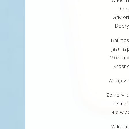
W karn
Dooko
Gdy ork
Dobry
Bal mas
Jest n
Można pr
Krasno
Wszędzie
Zorro w c
I Smer
Nie wia
W karn