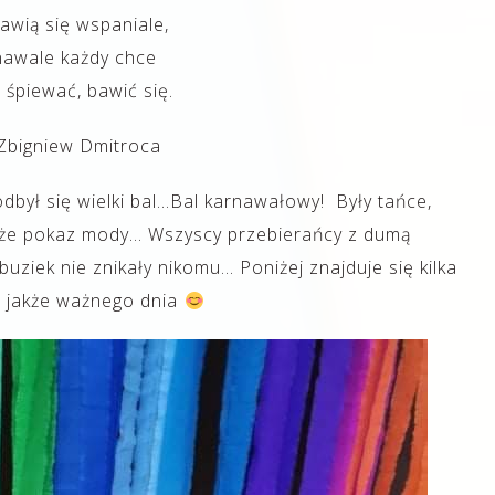
bawią się wspaniale,
nawale każdy chce
 śpiewać, bawić się.
 Zbigniew Dmitroca
dbył się wielki bal…Bal karnawałowy! Były tańce,
akże pokaz mody… Wszyscy przebierańcy z dumą
buziek nie znikały nikomu… Poniżej znajduje się kilka
o jakże ważnego dnia