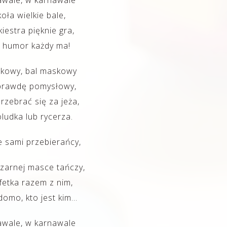
awale, w karnawale
ła wielkie bale,
iestra pięknie gra,
 humor każdy ma!
kowy, bal maskowy
aprawdę pomysłowy,
zebrać się za jeża,
ludka lub rycerza.
 sami przebierańcy,
zarnej masce tańczy,
fetka razem z nim,
domo, kto jest kim…
awale, w karnawale