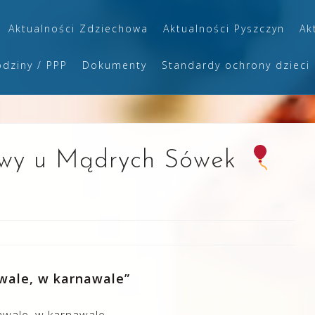
Aktualności Zdziechowa
Aktualności Pyszczyn
Ak
odziny / PPP
Dokumenty
Standardy ochrony dzieci
owy u Mądrych Sówek
wale, w karnawale”