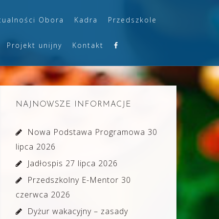
tualności Obora
Kadra
Przedszkole
Projekt unijny
Kontakt
NAJNOWSZE INFORMACJE
Nowa Podstawa Programowa
30
lipca 2026
Jadłospis
27 lipca 2026
Przedszkolny E-Mentor
30
czerwca 2026
Dyżur wakacyjny – zasady