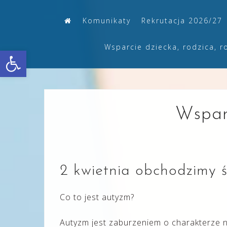
Skip
Komunikaty
Rekrutacja 2026/27
to
content
Wsparcie dziecka, rodzica, r
Otwórz pasek narzędzi
Wsparc
2 kwietnia obchodzimy 
Co to jest autyzm?
Autyzm jest zaburzeniem o charakterze 