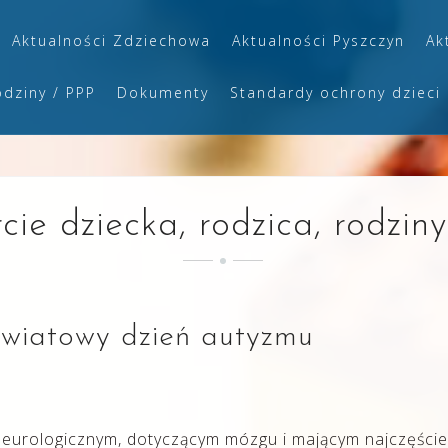
Aktualności Zdziechowa
Aktualności Pyszczyn
Ak
odziny / PPP
Dokumenty
Standardy ochrony dzieci
ie dziecka, rodzica, rodzin
światowy dzień autyzmu
neurologicznym, dotyczącym mózgu i mającym najczęście