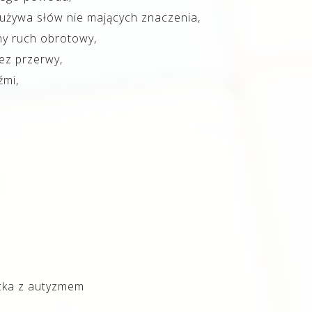
o używa słów nie mających znaczenia,
y ruch obrotowy,
ez przerwy,
źmi,
ecka z autyzmem