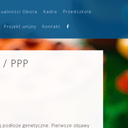
tualności Obora
Kadra
Przedszkole
Projekt unijny
Kontakt
y / PPP
j podłoże genetyczne. Pierwsze objawy