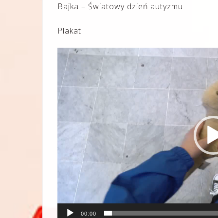
Bajka – Światowy dzień autyzmu
Plakat.
Odtwarzacz
video
00:00