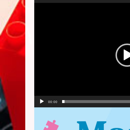
Odtwarzacz
video
00:00