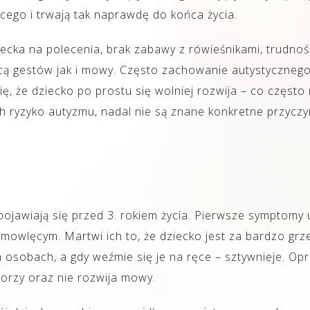
ęcego i trwają tak naprawdę do końca życia.
iecka na polecenia, brak zabawy z rówieśnikami, trudno
 gestów jak i mowy. Często zachowanie autystycznego 
ę, że dziecko po prostu się wolniej rozwija – co częst
ych ryzyko autyzmu, nadal nie są znane konkretne przyc
jawiają się przed 3. rokiem życia. Pierwsze symptomy 
mowlęcym. Martwi ich to, że dziecko jest za bardzo grz
 osobach, a gdy weźmie się je na ręce – sztywnieje. Op
worzy oraz nie rozwija mowy.