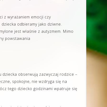
ści z wyrażaniem emocji czy
dziecka odbieramy jako dziwne.
o mylone jest właśnie z autyzmem. Mimo
zyny powstawania
u dziecka obserwują zazwyczaj rodzice –
eczne, spokojne, nie wzdryga się na
rócz tego dziecko godzinami wpatruje się