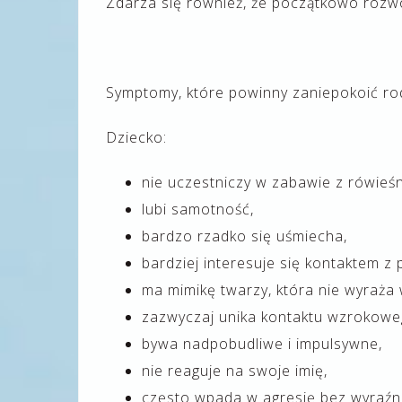
Zdarza się również, że początkowo rozwó
Symptomy, które powinny zaniepokoić ro
Dziecko:
nie uczestniczy w zabawie z rówieśn
lubi samotność,
bardzo rzadko się uśmiecha,
bardziej interesuje się kontaktem z 
ma mimikę twarzy, która nie wyraża 
zazwyczaj unika kontaktu wzrokowe
bywa nadpobudliwe i impulsywne,
nie reaguje na swoje imię,
często wpada w agresję bez wyraź