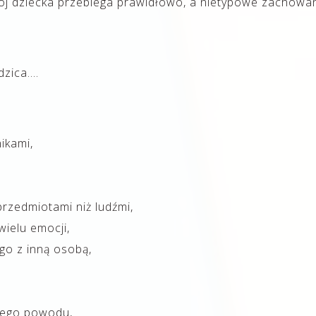
j dziecka przebiega prawidłowo, a nietypowe zachowani
dzica….
ikami,
przedmiotami niż ludźmi,
wielu emocji,
go z inną osobą,
nego powodu,