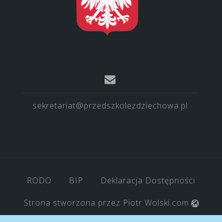
sekretariat@przedszkolezdziechowa.pl
RODO
BIP
Deklaracja Dostępności
Strona stworzona przez
Piotr Wolski.com