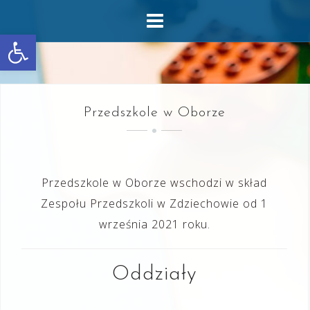
Skip
to
Otwórz pasek narzędzi
content
Przedszkole w Oborze
Przedszkole w Oborze wschodzi w skład
Zespołu Przedszkoli w Zdziechowie od 1
września 2021 roku.
Oddziały