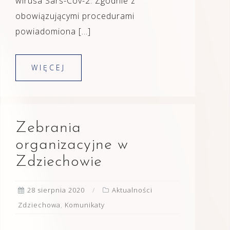
wirusa Sars-Cov-2. Zgodnie z
obowiązującymi procedurami
powiadomiona […]
WIĘCEJ
Zebrania
organizacyjne w
Zdziechowie
28 sierpnia 2020
Aktualności
Zdziechowa
,
Komunikaty