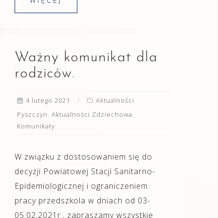
WIĘCEJ
Ważny komunikat dla
rodziców.
4 lutego 2021
Aktualności
Pyszczyn
,
Aktualności Zdziechowa
,
Komunikaty
W związku z dostosowaniem się do
decyzji Powiatowej Stacji Sanitarno-
Epidemiologicznej i ograniczeniem
pracy przedszkola w dniach od 03-
05.02.2021r., zapraszamy wszystkie