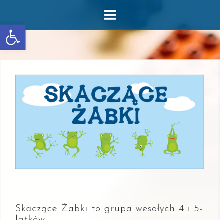
Skip
to
Otwórz pasek narzędzi
content
Skaczące Żabki to grupa wesołych 4 i 5-
latków.