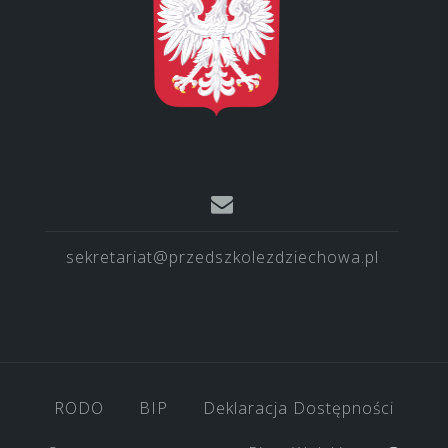
sekretariat@przedszkolezdziechowa.pl
RODO
BIP
Deklaracja Dostępności