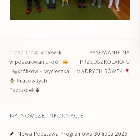
Nawigacja
Trasa Trakt królewski-
PASOWANIE NA
wpisu
w poszukiwaniu króli
PRZEDSZKOLAKA U
i
królików – wycieczka
MĄDRYCH SÓWEK
Pracowitych
Pszczółek
NAJNOWSZE INFORMACJE
Nowa Podstawa Programowa
30 lipca 2026