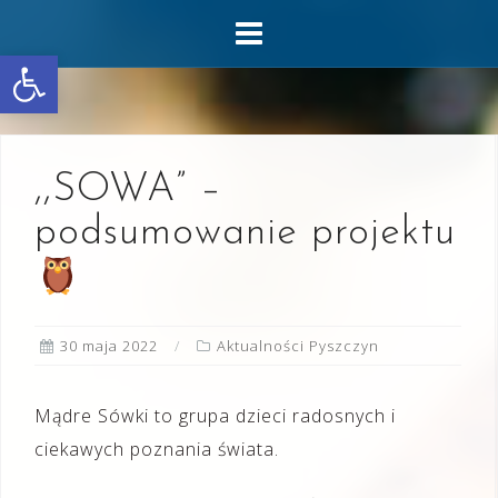
Skip
to
Otwórz pasek narzędzi
content
,,SOWA” –
podsumowanie projektu
30 maja 2022
Aktualności Pyszczyn
Mądre Sówki to grupa dzieci radosnych i
ciekawych poznania świata.