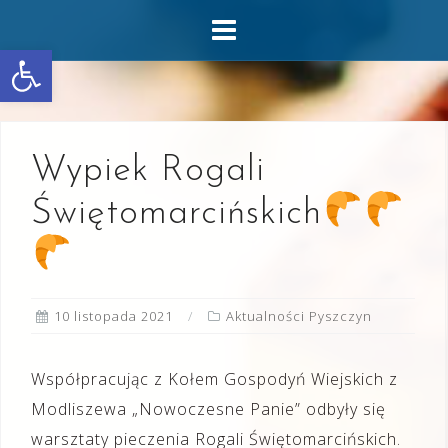
Skip
to
Otwórz pasek narzędzi
content
Wypiek Rogali
Świętomarcińskich
10 listopada 2021
Aktualności Pyszczyn
Współpracując z Kołem Gospodyń Wiejskich z
Modliszewa „Nowoczesne Panie” odbyły się
warsztaty pieczenia Rogali Świętomarcińskich.