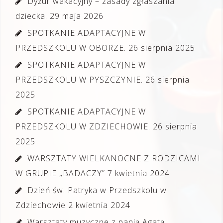
Dyżur wakacyjny – zasady zgłaszania
dziecka.
29 maja 2026
SPOTKANIE ADAPTACYJNE W
PRZEDSZKOLU W OBORZE.
26 sierpnia 2025
SPOTKANIE ADAPTACYJNE W
PRZEDSZKOLU W PYSZCZYNIE.
26 sierpnia
2025
SPOTKANIE ADAPTACYJNE W
PRZEDSZKOLU W ZDZIECHOWIE.
26 sierpnia
2025
WARSZTATY WIELKANOCNE Z RODZICAMI
W GRUPIE „BADACZY”
7 kwietnia 2024
Dzień św. Patryka w Przedszkolu w
Zdziechowie
2 kwietnia 2024
Warsztaty muzyczne z panią Agatą