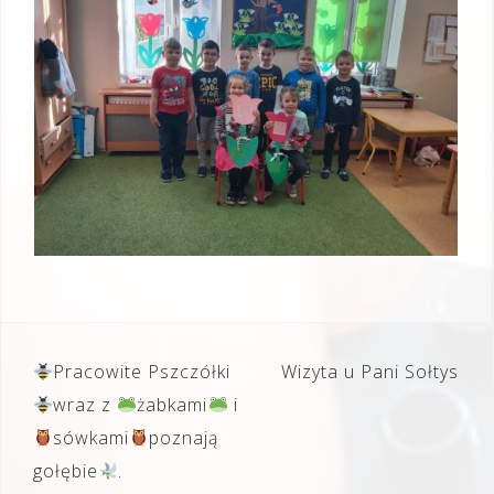
Nawigacja
Pracowite Pszczółki
Wizyta u Pani Sołtys
wpisu
wraz z
żabkami
i
sówkami
poznają
gołębie
.