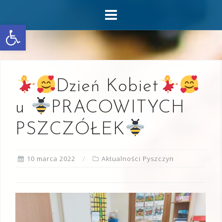
Skip
to
Otwórz pasek narzędzi
content
Dzień Kobiet
u
PRACOWITYCH
PSZCZÓŁEK
10 marca 2022
Aktualności Pyszczyn