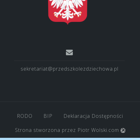
sekretariat@przedszkolezdziechowa.pl
RODO
BIP
Deklaracja Dostępności
Strona stworzona przez
Piotr Wolski.com