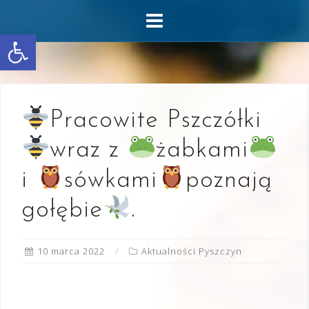
Skip
to
Otwórz pasek narzędzi
content
Pracowite Pszczółki
wraz z
żabkami
i
sówkami
poznają
gołębie
.
10 marca 2022
Aktualności Pyszczyn