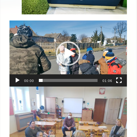
Odtwarzacz
video
00:00
01:06