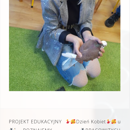
Nawigacja
PROJEKT EDUKACYJNY
Dzień Kobiet
u