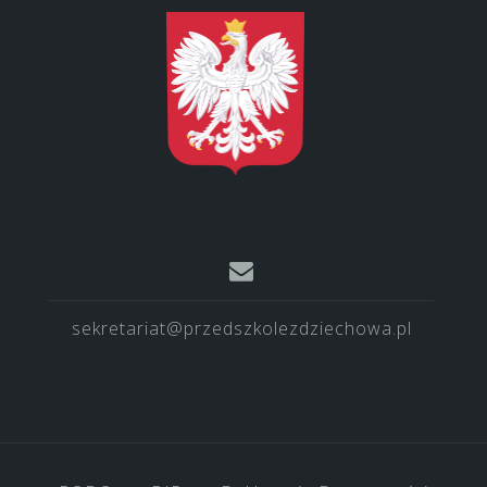
sekretariat@przedszkolezdziechowa.pl