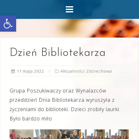
Skip
to
Otwórz pasek narzędzi
content
Dzień Bibliotekarza
11 maja 2022
Aktualności Zdziechowa
Grupa Poszukiwaczy oraz Wynalazców
przeddzień Dnia Bibliotekarza wyruszyła z
życzeniami do biblioteki. Dzieci zrobiły laurki.
Było bardzo miło