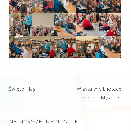
Nawigacja
Święto Flagi
Wizyta w bibliotece
wpisu
Tropicieli i Myślicieli
NAJNOWSZE INFORMACJE