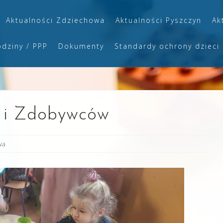
Aktualności Zdziechowa
Aktualności Pyszczyn
Ak
odziny / PPP
Dokumenty
Standardy ochrony dzieci
y i Zdobywców
wa