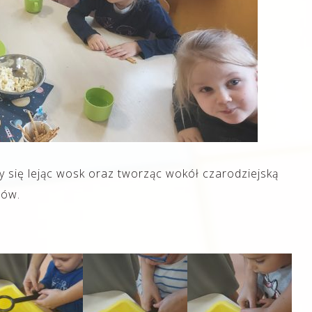
y się lejąc wosk oraz tworząc wokół czarodziejską
ców.