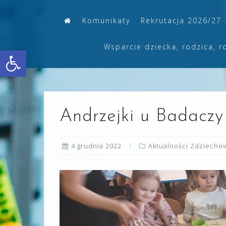
Skip
Komunikaty
Rekrutacja 2026/27
to
content
Wsparcie dziecka, rodzica, r
Otwórz pasek narzędzi
Andrzejki u Badacz
4 grudnia 2022
Aktualności Zdziecho