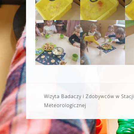
Nawigacja
Wizyta Badaczy i Zdobywców w Stacji
wpisu
Meteorologicznej