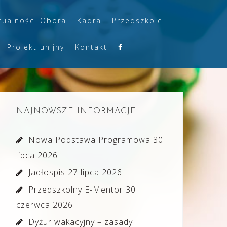
tualności Obora
Kadra
Przedszkole
Projekt unijny
Kontakt
NAJNOWSZE INFORMACJE
Nowa Podstawa Programowa
30
lipca 2026
Jadłospis
27 lipca 2026
Przedszkolny E-Mentor
30
czerwca 2026
Dyżur wakacyjny – zasady