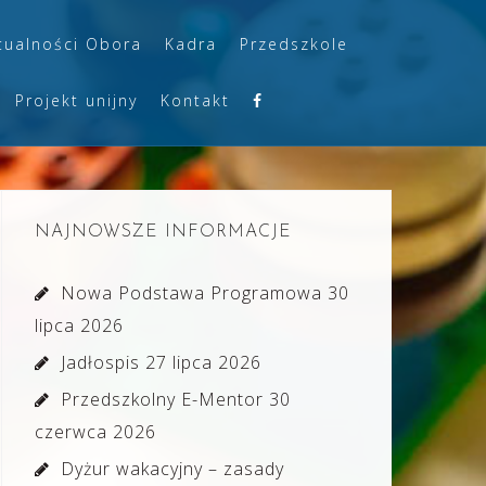
tualności Obora
Kadra
Przedszkole
Projekt unijny
Kontakt
NAJNOWSZE INFORMACJE
Nowa Podstawa Programowa
30
lipca 2026
Jadłospis
27 lipca 2026
Przedszkolny E-Mentor
30
czerwca 2026
Dyżur wakacyjny – zasady