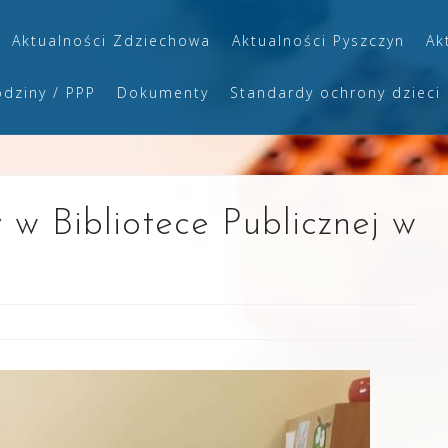
Aktualności Zdziechowa
Aktualności Pyszczyn
Ak
odziny / PPP
Dokumenty
Standardy ochrony dzieci
w Bibliotece Publicznej w