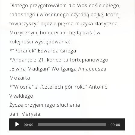
Dlatego przygotowałam dla Was coś ciepłego,
radosnego i wiosennego-czytaną bajkę, której
towarzyszyć będzie piękna muzyka klasyczna.
Muzycznymi bohaterami będą dziś ( w
kolejności występowania):
*”Poranek” Edwarda Griega
*Andante z 21. koncertu fortepianowego
„Elwira Madigan” Wolfganga Amadeusza
Mozarta
*”Wiosna” z „Czterech pór roku” Antonio
Vivaldiego
Życzę przyjemnego słuchania
Odtwarzacz
pani Marysia
plików
00:00
00:00
dźwiękowych