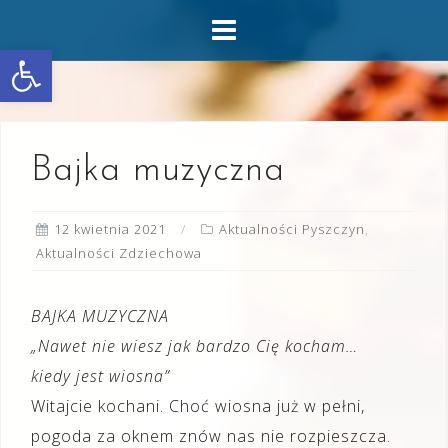
Skip
to
Otwórz pasek narzędzi
content
Bajka muzyczna
12 kwietnia 2021
Aktualności Pyszczyn
,
Aktualności Zdziechowa
BAJKA MUZYCZNA
„Nawet nie wiesz jak bardzo Cię kocham…
kiedy jest wiosna”
Witajcie kochani. Choć wiosna już w pełni,
pogoda za oknem znów nas nie rozpieszcza.