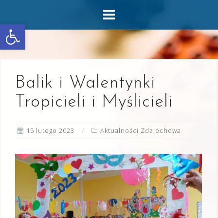
Skip
to
Otwórz pasek narzędzi
content
Balik i Walentynki
Tropicieli i Myślicieli
15 lutego 2023
Aktualności Zdziechowa