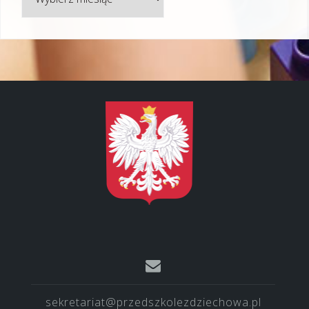
sekretariat@przedszkolezdziechowa.pl