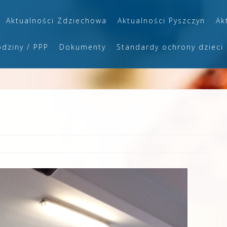
Aktualności Zdziechowa
Aktualności Pyszczyn
Ak
odziny / PPP
Dokumenty
Standardy ochrony dzieci