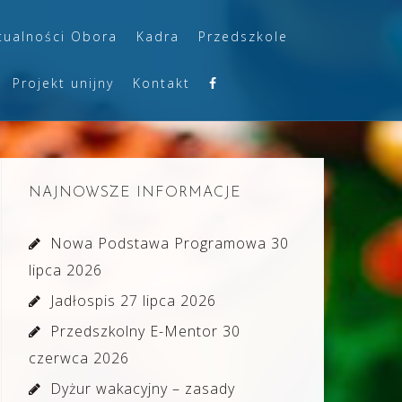
tualności Obora
Kadra
Przedszkole
Projekt unijny
Kontakt
NAJNOWSZE INFORMACJE
Nowa Podstawa Programowa
30
lipca 2026
Jadłospis
27 lipca 2026
Przedszkolny E-Mentor
30
czerwca 2026
Dyżur wakacyjny – zasady