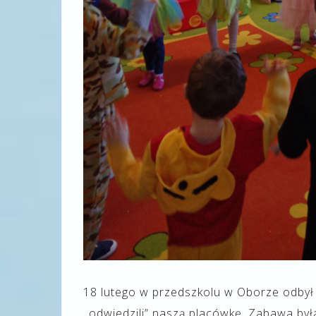
18 lutego w przedszkolu w Oborze odbył
,,odwiedzili” naszą placówkę. Zabawa by