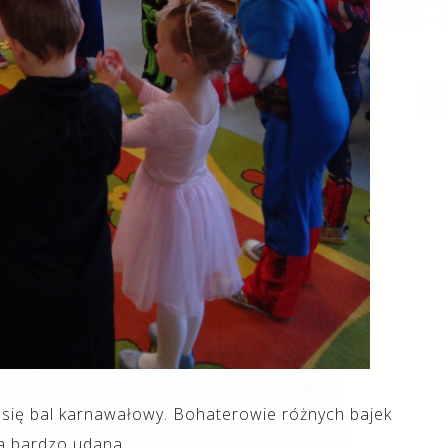
 się bal karnawałowy. Bohaterowie różnych bajek
ła bardzo udana.