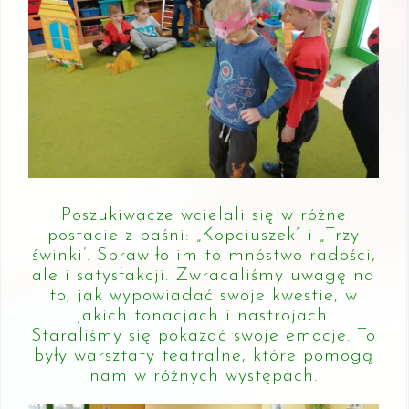
Poszukiwacze wcielali się w różne
postacie z baśni: „Kopciuszek” i „Trzy
świnki’. Sprawiło im to mnóstwo radości,
ale i satysfakcji. Zwracaliśmy uwagę na
to, jak wypowiadać swoje kwestie, w
jakich tonacjach i nastrojach.
Staraliśmy się pokazać swoje emocje. To
były warsztaty teatralne, które pomogą
nam w różnych występach.