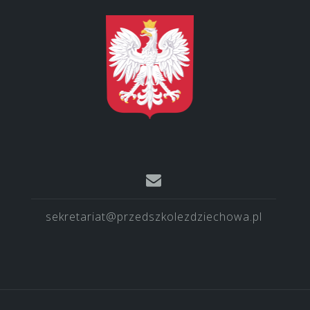
sekretariat@przedszkolezdziechowa.pl