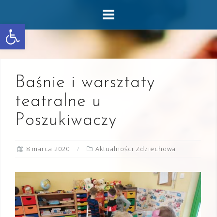
Skip
to
Otwórz pasek narzędzi
content
Baśnie i warsztaty
teatralne u
Poszukiwaczy
8 marca 2020
Aktualności Zdziechowa