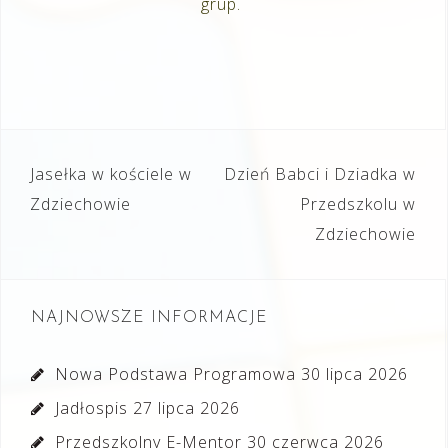
grup.
Nawigacja
Jasełka w kościele w
Dzień Babci i Dziadka w
wpisu
Zdziechowie
Przedszkolu w
Zdziechowie
NAJNOWSZE INFORMACJE
Nowa Podstawa Programowa
30 lipca 2026
Jadłospis
27 lipca 2026
Przedszkolny E-Mentor
30 czerwca 2026