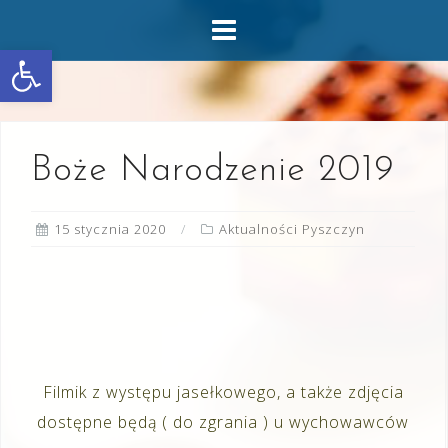
Skip
to
Otwórz pasek narzędzi
content
Boże Narodzenie 2019
15 stycznia 2020
Aktualności Pyszczyn
Filmik z występu jasełkowego, a także zdjęcia
dostępne będą ( do zgrania ) u wychowawców