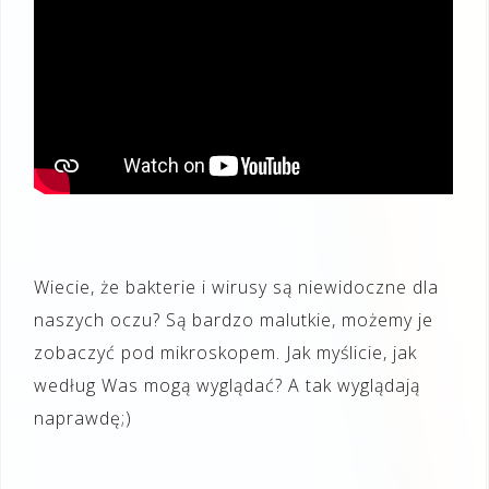
Wiecie, że bakterie i wirusy są niewidoczne dla
naszych oczu? Są bardzo malutkie, możemy je
zobaczyć pod mikroskopem. Jak myślicie, jak
według Was mogą wyglądać? A tak wyglądają
naprawdę;)