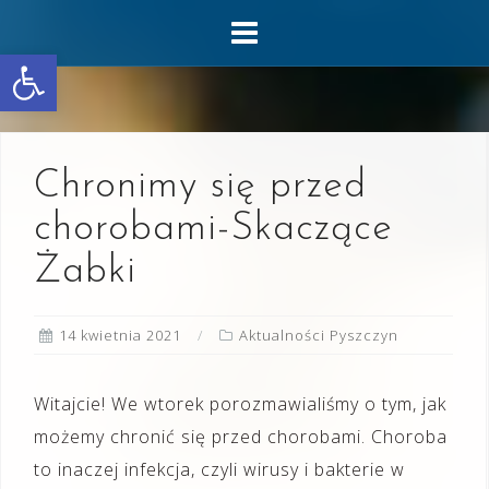
Skip
to
Otwórz pasek narzędzi
content
Chronimy się przed
chorobami-Skaczące
Żabki
14 kwietnia 2021
Aktualności Pyszczyn
Witajcie! We wtorek porozmawialiśmy o tym, jak
możemy chronić się przed chorobami. Choroba
to inaczej infekcja, czyli wirusy i bakterie w