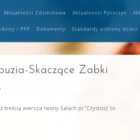
Aktualności Zdziechowa
Aktualności Pyszczyn
Ak
odziny / PPP
Dokumenty
Standardy ochrony dzieci
 buzia-Skaczące Żabki
n
z treścią wiersza Iwony Salach pt.”Czystość to