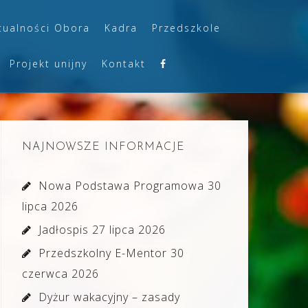
tualności Obora
Kadra
Przedszkole
Projekt unijny
Kontakt
NAJNOWSZE INFORMACJE
Nowa Podstawa Programowa
30
lipca 2026
Jadłospis
27 lipca 2026
Przedszkolny E-Mentor
30
czerwca 2026
Dyżur wakacyjny – zasady