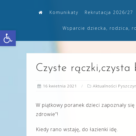
Skip
Komunikaty
Rekrutacja 2026/27
to
content
Wsparcie dziecka, rodzica, r
Otwórz pasek narzędzi
Czyste rączki,czysta
16 kwietnia 2021
Aktualności Pyszczy
W piątkowy poranek dzieci zapoznały się 
zdrowie”!
Kiedy rano wstaję, do łazienki idę.