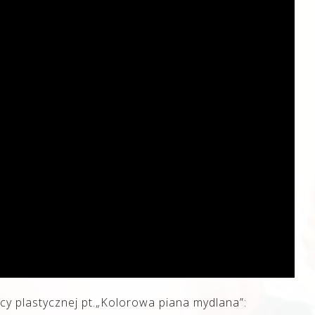
cy plastycznej pt.„Kolorowa piana mydlana”: