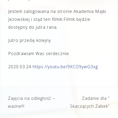
Jestem zalogowana na stronie Akademia Majki
Jeżowskiej i stąd ten filmik.Filmik będzie
dostępny do jutra rana.
Jutro prześlę kolejny.
Pozdrawiam Was serdecznie.
2020.03.24
https://youtu.be/
9XCO9ywG3xg
Nawigacja
Zajęcia na odległość –
Zadanie dla ”
wpisu
ważne!!!
Skaczących Żabek”