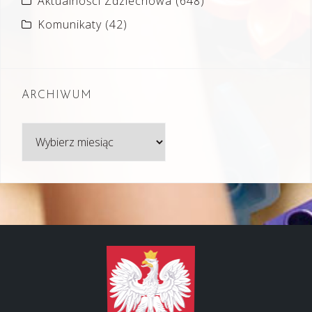
Aktualności Zdziechowa
(648)
Komunikaty
(42)
ARCHIWUM
Archiwum