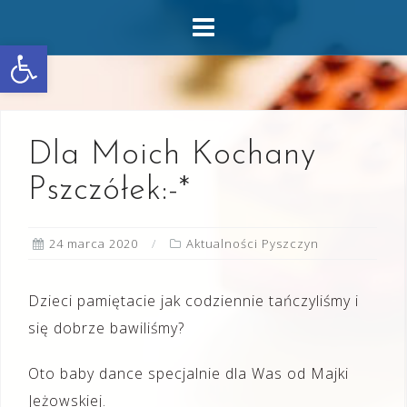
Skip
to
Otwórz pasek narzędzi
content
Dla Moich Kochany
Pszczółek:-*
24 marca 2020
Aktualności Pyszczyn
Dzieci pamiętacie jak codziennie tańczyliśmy i
się dobrze bawiliśmy?
Oto baby dance specjalnie dla Was od Majki
Jeżowskiej.