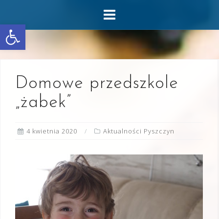
Skip
to
Otwórz pasek narzędzi
content
Domowe przedszkole
„żabek”
4 kwietnia 2020
Aktualności Pyszczyn