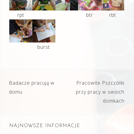
rpt
btr
rbt
burst
Nawigacja
Badacze pracują w
Pracowite Pszczółki
wpisu
domu
przy pracy w swoich
domkach
NAJNOWSZE INFORMACJE