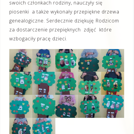
swoich członkach rodziny, nauczyły się
piosenki a także wykonały przepiękne drzewa
genealogiczne. Serdecznie dziękuję Rodzicom
za dostarczenie przepięknych zdjęć które
wzbogaciły pracę dzieci.