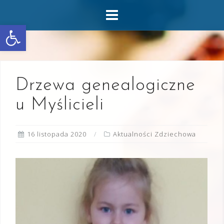
Skip
to
Otwórz pasek narzędzi
content
Drzewa genealogiczne
u Myślicieli
16 listopada 2020
Aktualności Zdziechowa