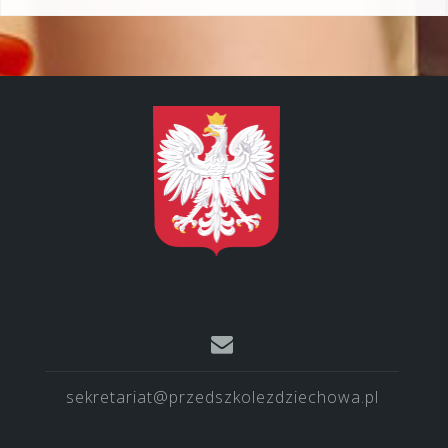
sekretariat@przedszkolezdziechowa.pl