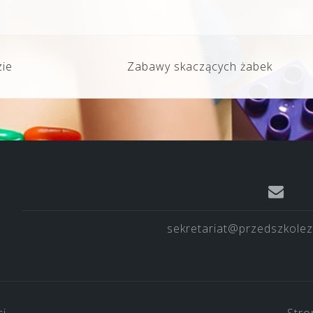
zie
Zabawy skaczących żabek
sekretariat@przedszkolez