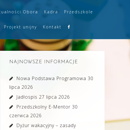
tualności Obora
Kadra
Przedszkole
Projekt unijny
Kontakt
NAJNOWSZE INFORMACJE
Nowa Podstawa Programowa
30
lipca 2026
Jadłospis
27 lipca 2026
Przedszkolny E-Mentor
30
czerwca 2026
Dyżur wakacyjny – zasady