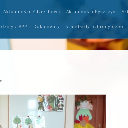
Aktualności Zdziechowa
Aktualności Pyszczyn
Ak
odziny / PPP
Dokumenty
Standardy ochrony dzieci
yn