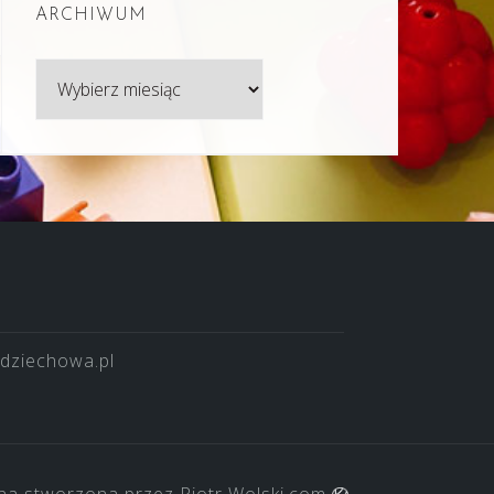
ARCHIWUM
Archiwum
dziechowa.pl