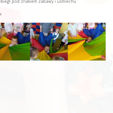
ebiegł pod znakiem zabawy i uśmiechu
w