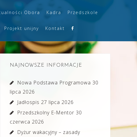
tualności Obora
Kadra
Przedszkole
Projekt unijny
Kontakt
NAJNOWSZE INFORMACJE
Nowa Podstawa Programowa
30
lipca 2026
Jadłospis
27 lipca 2026
Przedszkolny E-Mentor
30
czerwca 2026
Dyżur wakacyjny – zasady