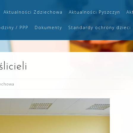
Aktualności Zdziechowa
Aktualności Pyszczyn
Ak
odziny / PPP
Dokumenty
Standardy ochrony dzieci
icieli
iechowa