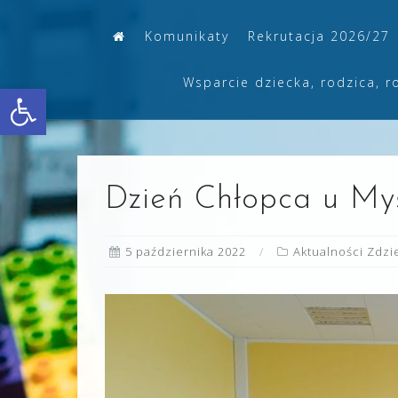
Skip
Komunikaty
Rekrutacja 2026/27
to
content
Wsparcie dziecka, rodzica, r
Otwórz pasek narzędzi
Dzień Chłopca u Myśl
5 października 2022
Aktualności Zdz