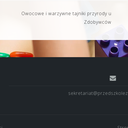
Owocowe i warzywne tajniki przyrody u
Zdobywców
sekretariat@przedszkolez
ci
Stro