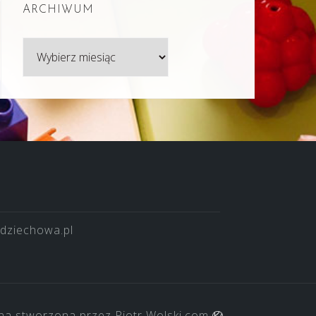
ARCHIWUM
Archiwum
dziechowa.pl
na stworzona przez
Piotr Wolski.com