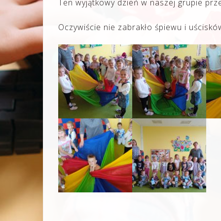
Ten wyjątkowy dzień w naszej grupie prz
Oczywiście nie zabrakło śpiewu i uściskó