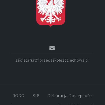
sekretariat@przedszkolezdziechowa.pl
RODO
BIP
Deklaracja Dostępności