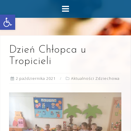
Skip
to
Otwórz pasek narzędzi
content
Dzień Chłopca u
Tropicieli
2 października 2021
Aktualności Zdziechowa