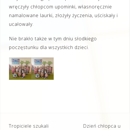
wręczyły chłopcom upominki, własnoręcznie
namalowane laurki, złożyły życzenia, uściskały i
ucałowały.
Nie brakło także w tym dniu słodkiego
poczęstunku dla wszystkich dzieci.
Nawigacja
Tropiciele szukali
Dzień chłopca u