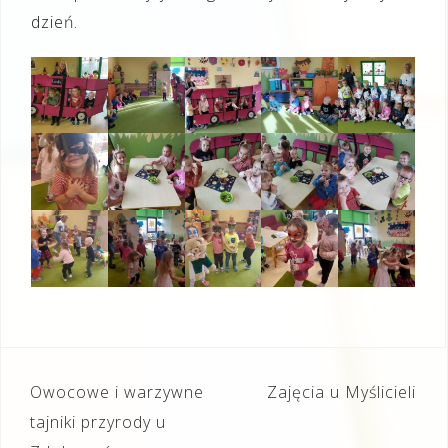
dzień.
Nawigacja
Owocowe i warzywne
Zajęcia u Myślicieli
wpisu
tajniki przyrody u