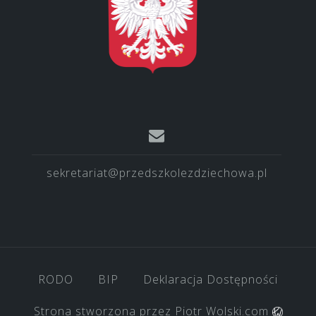
sekretariat@przedszkolezdziechowa.pl
RODO
BIP
Deklaracja Dostępności
Strona stworzona przez
Piotr Wolski.com