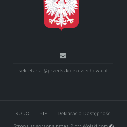
sekretariat@przedszkolezdziechowa.pl
RODO
BIP
Deklaracja Dostępności
Strona stworzona przez
Piotr Wolski.com