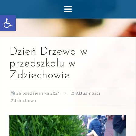
Skip
to
Otwórz pasek narzędzi
content
Dzień Drzewa w
przedszkolu w
Zdziechowie
28 października 2021
Aktualności
Zdziechowa