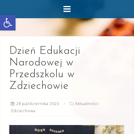
Skip
to
Otwórz pasek narzędzi
content
Dzień Edukacji
Narodowej w
Przedszkolu w
Zdziechowie
28 października 2023
Aktualności
Zdziechowa