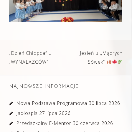
Nawigacja
„Dzień Chłopca” u
Jesień u ,,Mądrych
wpisu
„WYNALAZCÓW”
Sówek”
NAJNOWSZE INFORMACJE
Nowa Podstawa Programowa
30 lipca 2026
Jadłospis
27 lipca 2026
Przedszkolny E-Mentor
30 czerwca 2026