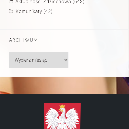
Aktualności Zdziechowa
(648)
Komunikaty
(42)
ARCHIWUM
Archiwum