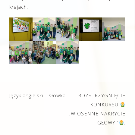
krajach.
Nawigacja
Język angielski – słówka
ROZSTRZYGNIĘCIE
wpisu
KONKURSU
„WIOSENNE NAKRYCIE
GŁOWY “
.