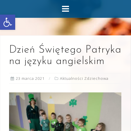
Skip
to
Otwórz pasek narzędzi
content
Dzień Świętego Patryka
na języku angielskim
23 marca 2021
Aktualności Zdziechowa