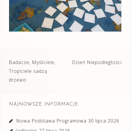
Nawigacja
Badacze, Myśliciele,
Dzień Niepodległości
wpisu
Tropiciele sadzą
drzewo
NAJNOWSZE INFORMACJE
Nowa Podstawa Programowa
30 lipca 2026
Jadłospis
27 lipca 2026