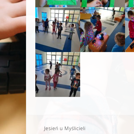
Nawigacja
Jesień u Myślicieli