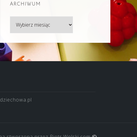
ARCHIWUM
Archiwum
dziechowa.pl
na stworzona przez
Piotr Wolski.com