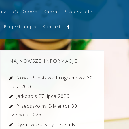
tualności Obora
Kadra
Przedszkole
Projekt unijny
Kontakt
NAJNOWSZE INFORMACJE
Nowa Podstawa Programowa
30
lipca 2026
Jadłospis
27 lipca 2026
Przedszkolny E-Mentor
30
czerwca 2026
Dyżur wakacyjny – zasady