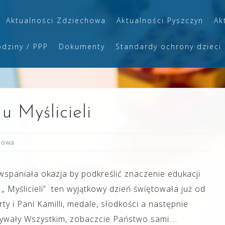
Aktualności Zdziechowa
Aktualności Pyszczyn
Ak
odziny / PPP
Dokumenty
Standardy ochrony dzieci
u Myślicieli
howa
spaniała okazja by podkreślić znaczenie edukacji
 Myślicieli” ten wyjątkowy dzień świętowała już od
ty i Pani Kamilli, medale, słodkości a następnie
ywały Wszystkim, zobaczcie Państwo sami….