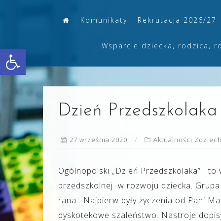
Skip
Komunikaty
Rekrutacja 2026/27
to
content
Wsparcie dziecka, rodzica, r
Otwórz pasek narzędzi
Dzień Przedszkolaka 
27 września 2020
Aktualności Zdziec
Ogólnopolski „Dzień Przedszkolaka” to w
przedszkolnej w rozwoju dziecka. Grupa „
rana . Najpierw były życzenia od Pani Mar
dyskotekowe szaleństwo. Nastroje dopis