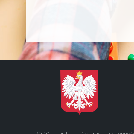
wpisu
RODO
BIP
Deklaracja Dostępnoś