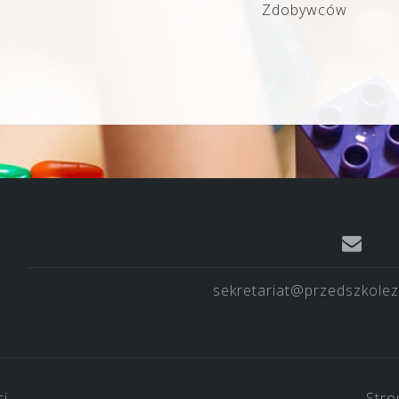
Zdobywców
sekretariat@przedszkolez
ci
Stro