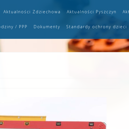
Aktualności Zdziechowa
Aktualności Pyszczyn
Ak
odziny / PPP
Dokumenty
Standardy ochrony dzieci