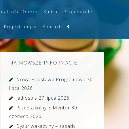
tualności Obora
Kadra
Przedszkole
Projekt unijny
Kontakt
NAJNOWSZE INFORMACJE
Nowa Podstawa Programowa
30
lipca 2026
Jadłospis
27 lipca 2026
Przedszkolny E-Mentor
30
czerwca 2026
Dyżur wakacyjny – zasady