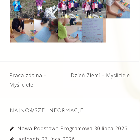
Nawigacja
Praca zdalna –
Dzień Ziemi – Myśliciele
wpisu
Myśliciele
NAJNOWSZE INFORMACJE
Nowa Podstawa Programowa
30 lipca 2026
Jadłospis
27 lipca 2026