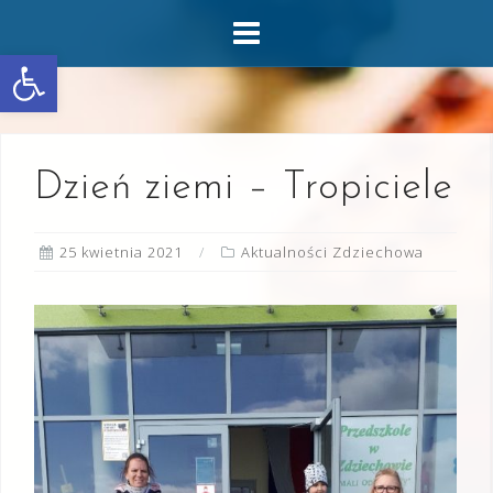
Skip
to
Otwórz pasek narzędzi
content
Dzień ziemi – Tropiciele
25 kwietnia 2021
Aktualności Zdziechowa