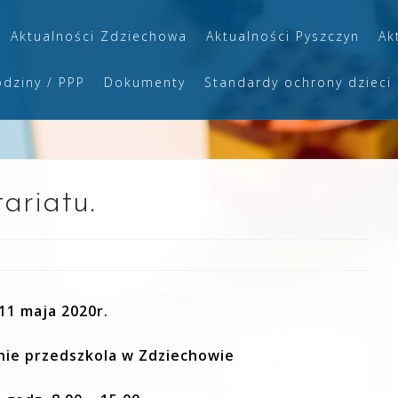
Aktualności Zdziechowa
Aktualności Pyszczyn
Ak
odziny / PPP
Dokumenty
Standardy ochrony dzieci
ariatu.
11 maja 2020r.
nie przedszkola w Zdziechowie