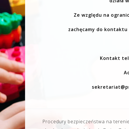
działa w
Ze względu na ograni
zachęcamy do kontaktu 
Kontakt tel
A
sekretariat@p
Nawigacja
Procedury bezpieczeństwa na tereni