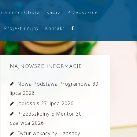
tualności Obora
Kadra
Przedszkole
Projekt unijny
Kontakt
NAJNOWSZE INFORMACJE
Nowa Podstawa Programowa
30
lipca 2026
Jadłospis
27 lipca 2026
Przedszkolny E-Mentor
30
czerwca 2026
Dyżur wakacyjny – zasady