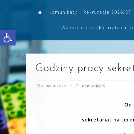
Skip
Komunikaty
Rekrutacja 2026/27
to
content
Wsparcie dziecka, rodzica, r
Otwórz pasek narzędzi
Godziny pracy sekret
8 maja 2020
Komunikaty
Od 
sekretariat na tere