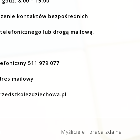
 godz. 8.00 – 15.00
czenie kontaktów bezpośrednich
telefonicznego lub drogą mailową.
efoniczny 511 979 077
dres mailowy
rzedszkolezdziechowa.pl
e
Myśliciele i praca zdalna