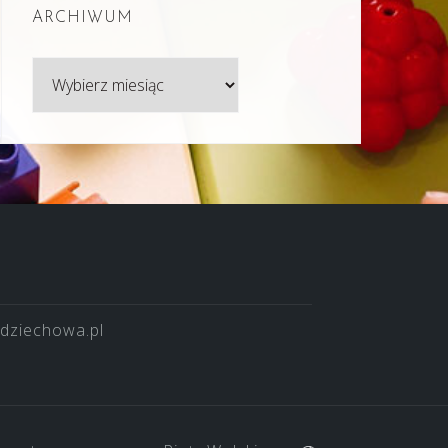
ARCHIWUM
Archiwum
dziechowa.pl