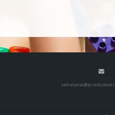
sekretariat@przedszkolez