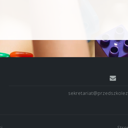
sekretariat@przedszkolez
ci
Stro