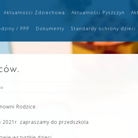
Aktualności Zdziechowa
Aktualności Pyszczyn
Ak
odziny / PPP
Dokumenty
Standardy ochrony dzieci
ców.
wa
nowni Rodzice.
o 2021r. zapraszamy do przedszkola
wie wszystkie dzieci.