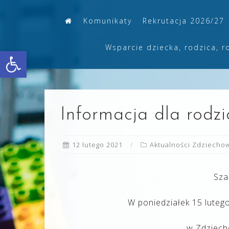
Skip
Komunikaty
Rekrutacja 2026/27
to
content
Wsparcie dziecka, rodzica, r
Otwórz pasek narzędzi
Informacja dla rodzi
12 lutego 2021
Aktualności Zdziecho
Sza
W poniedziałek 15 luteg
w Zdziecho