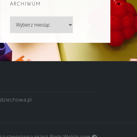
ARCHIWUM
Archiwum
dziechowa.pl
na stworzona przez
Piotr Wolski.com