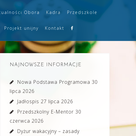
tualności Obora
Kadra
Przedszkole
Projekt unijny
Kontakt
NAJNOWSZE INFORMACJE
Nowa Podstawa Programowa
30
lipca 2026
Jadłospis
27 lipca 2026
Przedszkolny E-Mentor
30
czerwca 2026
Dyżur wakacyjny – zasady