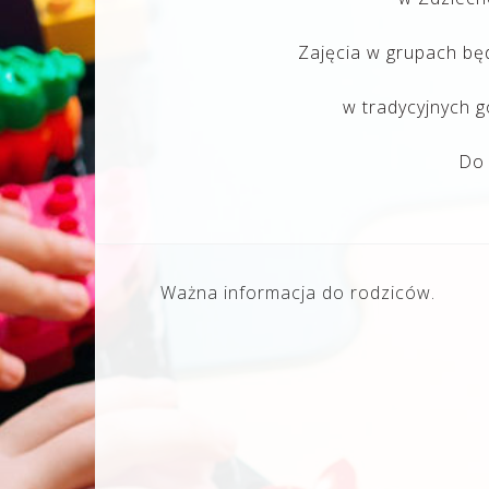
Zajęcia w grupach bę
w tradycyjnych g
Do
Nawigacja
Ważna informacja do rodziców.
wpisu