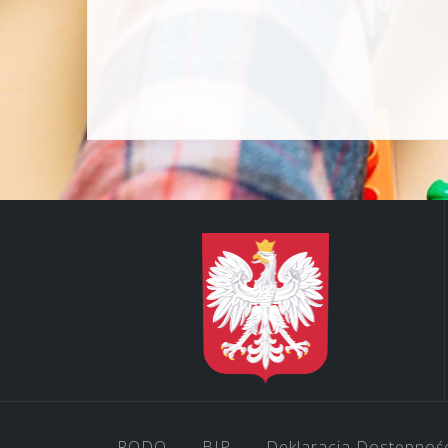
RODO
BIP
Deklaracja Dostępnoś