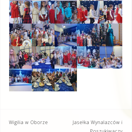
Nawigacja
Wigilia w Oborze
Jasełka Wynalazców i
Poszukiwaczy