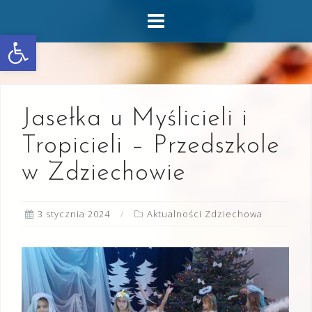
Skip
to
Otwórz pasek narzędzi
content
Jasełka u Myślicieli i
Tropicieli – Przedszkole
w Zdziechowie
3 stycznia 2024
Aktualności Zdziechowa