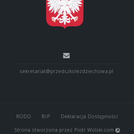
sekretariat@przedszkolezdziechowa.pl
RODO
BIP
Deklaracja Dostępności
Strona stworzona przez
Piotr Wolski.com