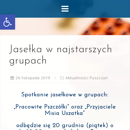
Skip
to
Otwórz pasek narzędzi
content
Jasełka w najstarszych
grupach
26 listopada 2019
Aktualności Pyszczyn
Spotkanie jasełkowe w grupach:
„Pracowite Pszczółki” oraz „Przyjaciele
Misia Uszatka”
odbędzie się 20 grudnia (piątek) o