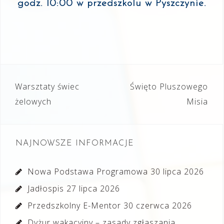
godz. 10:00 w przedszkolu w Pyszczynie.
Nawigacja
Warsztaty świec
Święto Pluszowego
wpisu
żelowych
Misia
NAJNOWSZE INFORMACJE
Nowa Podstawa Programowa
30 lipca 2026
Jadłospis
27 lipca 2026
Przedszkolny E-Mentor
30 czerwca 2026
Dyżur wakacyjny – zasady zgłaszania