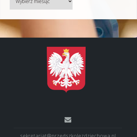
sekretariat@przedszkolezdziechowa.pl