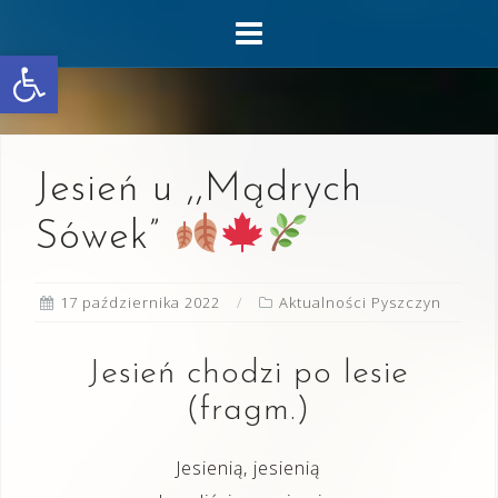
Skip
to
Otwórz pasek narzędzi
content
Jesień u ,,Mądrych
Sówek”
17 października 2022
Aktualności Pyszczyn
Jesień chodzi po lesie
(fragm.)
Jesienią, jesienią