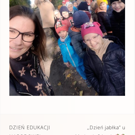
Nawigacja
DZIEŃ EDUKACJI
,,Dzień jabłka” u