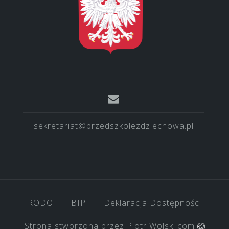
sekretariat@przedszkolezdziechowa.pl
RODO
BIP
Deklaracja Dostępności
Strona stworzona przez
Piotr Wolski.com