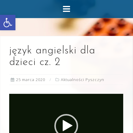
Skip
to
Otwórz pasek narzędzi
content
język angielski dla
dzieci cz. 2
25 marca 2020
Aktualności Pyszczyn
Odtwarzacz
video