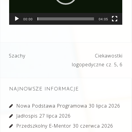
00:00
04:05
Nawigacja
Szachy
Ciekawostki
wpisu
logopedyczne cz. 5, 6
NAJNOWSZE INFORMACJE
Nowa Podstawa Programowa
30 lipca 2026
Jadłospis
27 lipca 2026
Przedszkolny E-Mentor
30 czerwca 2026