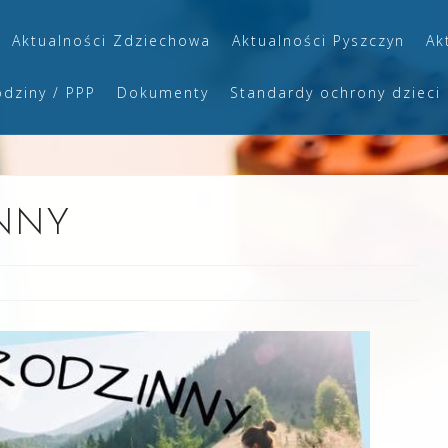
Aktualności Zdziechowa
Aktualności Pyszczyn
Ak
odziny / PPP
Dokumenty
Standardy ochrony dzieci
NNY