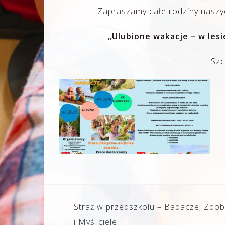
Zapraszamy całe rodziny naszy
„Ulubione wakacje – w les
Szc
Nawigacja
Straż w przedszkolu – Badacze, Zdo
wpisu
i Myśliciele