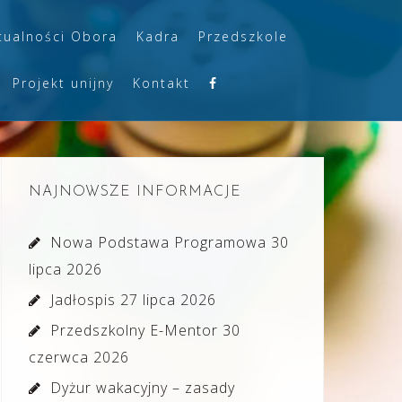
tualności Obora
Kadra
Przedszkole
Projekt unijny
Kontakt
NAJNOWSZE INFORMACJE
Nowa Podstawa Programowa
30
lipca 2026
Jadłospis
27 lipca 2026
Przedszkolny E-Mentor
30
czerwca 2026
Dyżur wakacyjny – zasady