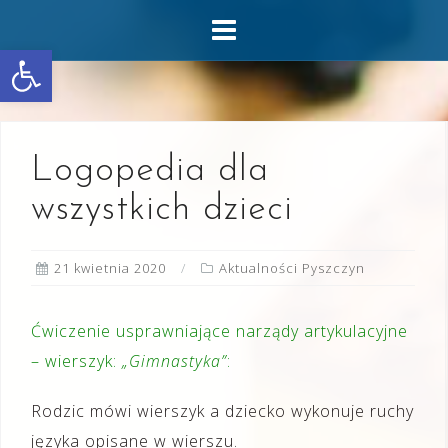
Skip
to
Otwórz pasek narzędzi
content
Logopedia dla
wszystkich dzieci
21 kwietnia 2020
Aktualności Pyszczyn
Ćwiczenie usprawniające narządy artykulacyjne
– wierszyk:
„Gimnastyka”
:
Rodzic mówi wierszyk a dziecko wykonuje ruchy
języka opisane w wierszu.