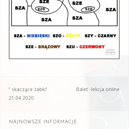
Nawigacja
” skaczące żabki”
Balet -lekcja online
wpisu
21.04.2020
NAJNOWSZE INFORMACJE