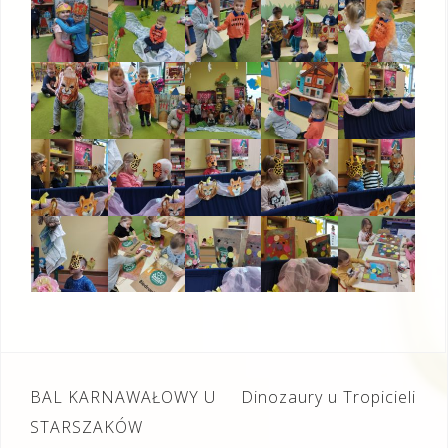
Nawigacja
BAL KARNAWAŁOWY U
Dinozaury u Tropicieli
wpisu
STARSZAKÓW