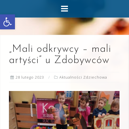
Skip
to
Otwórz pasek narzędzi
content
„Mali odkrywcy – mali
artyści” u Zdobywców
28 lutego 2023
Aktualności Zdziechowa