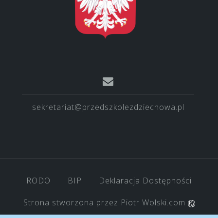
sekretariat@przedszkolezdziechowa.pl
RODO
BIP
Deklaracja Dostępności
Strona stworzona przez
Piotr Wolski.com