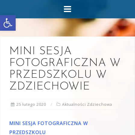
Skip
to
Otwórz pasek narzędzi
content
MINI SESJA
FOTOGRAFICZNA W
PRZEDSZKOLU W
ZDZIECHOWIE
25 lutego 2020
Aktualności Zdziechowa
MINI SESJA FOTOGRAFICZNA W
PRZEDSZKOLU