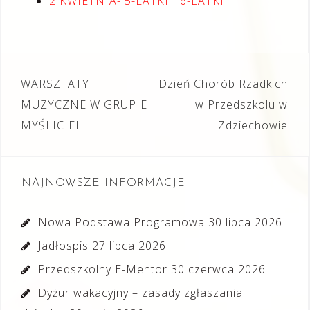
2 KWIETNIA- 5-LATKI I 6-LATKI
Nawigacja
WARSZTATY
Dzień Chorób Rzadkich
wpisu
MUZYCZNE W GRUPIE
w Przedszkolu w
MYŚLICIELI
Zdziechowie
NAJNOWSZE INFORMACJE
Nowa Podstawa Programowa
30 lipca 2026
Jadłospis
27 lipca 2026
Przedszkolny E-Mentor
30 czerwca 2026
Dyżur wakacyjny – zasady zgłaszania