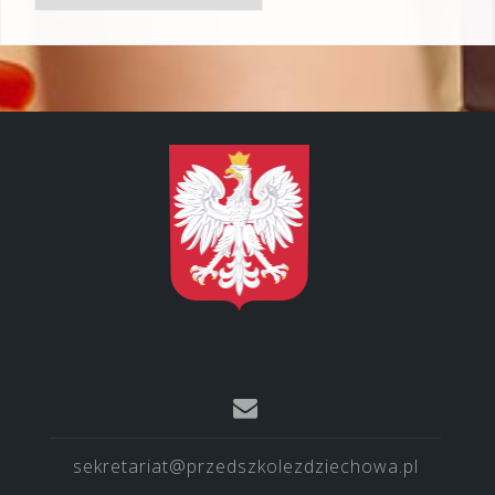
sekretariat@przedszkolezdziechowa.pl