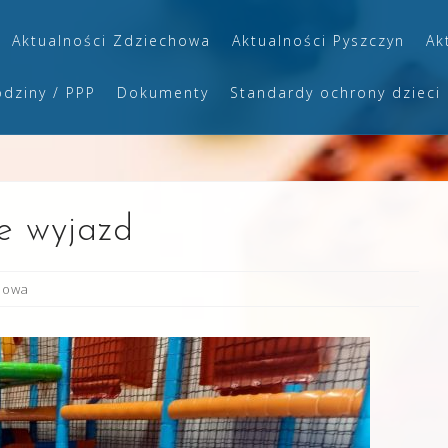
Aktualności Zdziechowa
Aktualności Pyszczyn
Ak
odziny / PPP
Dokumenty
Standardy ochrony dzieci
le wyjazd
howa