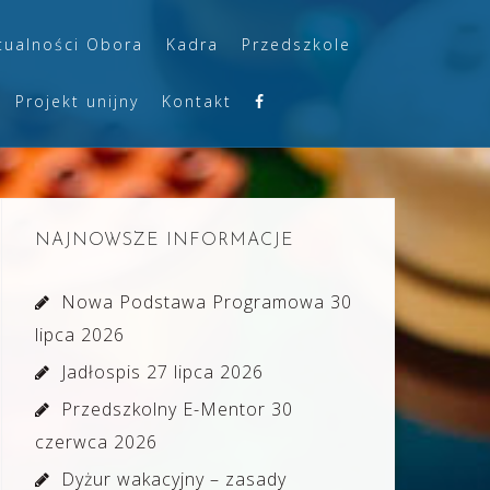
tualności Obora
Kadra
Przedszkole
Projekt unijny
Kontakt
NAJNOWSZE INFORMACJE
Nowa Podstawa Programowa
30
lipca 2026
Jadłospis
27 lipca 2026
Przedszkolny E-Mentor
30
czerwca 2026
Dyżur wakacyjny – zasady