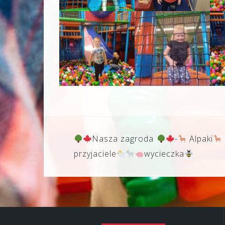
Nawigacja
Nasza zagroda
-
Alpaki
wpisu
przyjaciele
wycieczka