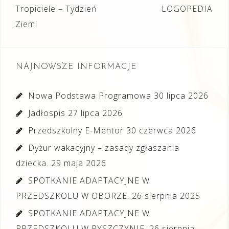
Nawigacja
Tropiciele – Tydzień
LOGOPEDIA
wpisu
Ziemi
NAJNOWSZE INFORMACJE
Nowa Podstawa Programowa
30 lipca 2026
Jadłospis
27 lipca 2026
Przedszkolny E-Mentor
30 czerwca 2026
Dyżur wakacyjny – zasady zgłaszania
dziecka.
29 maja 2026
SPOTKANIE ADAPTACYJNE W
PRZEDSZKOLU W OBORZE.
26 sierpnia 2025
SPOTKANIE ADAPTACYJNE W
PRZEDSZKOLU W PYSZCZYNIE.
26 sierpnia