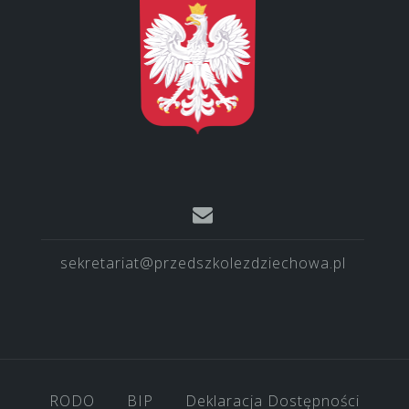
sekretariat@przedszkolezdziechowa.pl
RODO
BIP
Deklaracja Dostępności