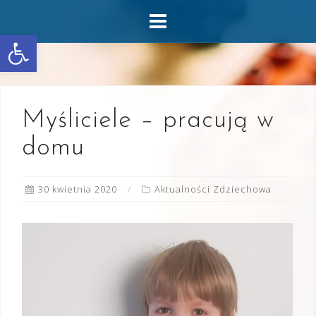
Skip
to
Otwórz pasek narzędzi
content
Myśliciele – pracują w
domu
30 kwietnia 2020
Aktualności Zdziechowa