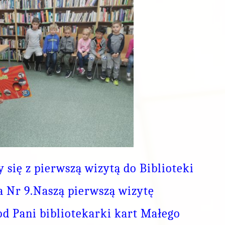
 się z pierwszą wizytą do Biblioteki
a Nr 9.Naszą pierwszą wizytę
d Pani bibliotekarki kart Małego