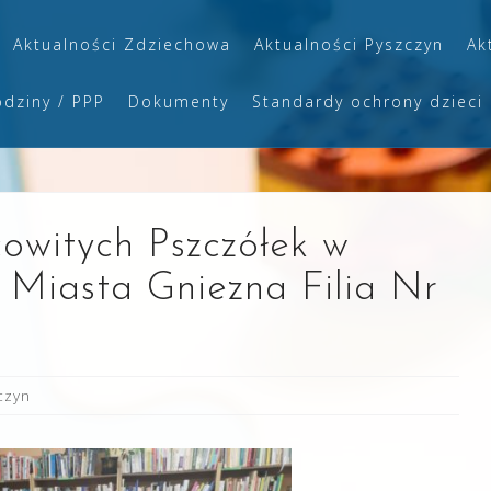
Aktualności Zdziechowa
Aktualności Pyszczyn
Ak
odziny / PPP
Dokumenty
Standardy ochrony dzieci
cowitych Pszczółek w
j Miasta Gniezna Filia Nr
czyn