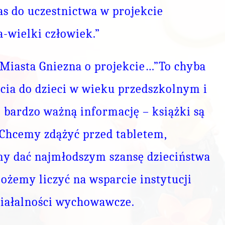
nas do uczestnictwa w projekcie
a-wielki człowiek.”
a Miasta Gniezna o projekcie…”To chyba
rcia do dzieci w wieku przedszkolnym i
m bardzo ważną informację – książki są
Chcemy zdążyć przed tabletem,
y dać najmłodszym szansę dzieciństwa
możemy liczyć na wsparcie instytucji
ziałalności wychowawcze.