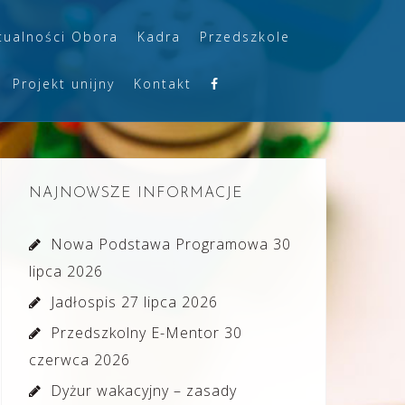
tualności Obora
Kadra
Przedszkole
Projekt unijny
Kontakt
NAJNOWSZE INFORMACJE
Nowa Podstawa Programowa
30
lipca 2026
Jadłospis
27 lipca 2026
Przedszkolny E-Mentor
30
czerwca 2026
Dyżur wakacyjny – zasady