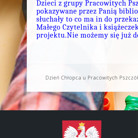
Dzieci z grupy Pracowitych Psz
pokazywane przez Panią biblio
słuchały to co ma in do przeka
Małego Czytelnika i książecze
projektu.Nie możemy się już do
Nawigacja
Dzień Chłopca u Pracowitych Pszczó
wpisu