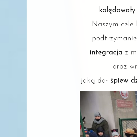
kolędował
Naszym cele 
podtrzymani
integracja
z m
oraz w
jaką dał
śpiew dz