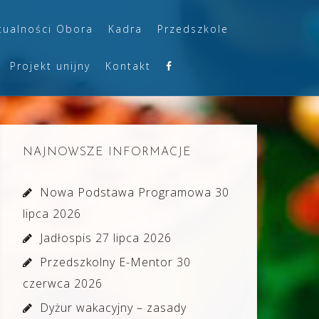
tualności Obora
Kadra
Przedszkole
Projekt unijny
Kontakt
NAJNOWSZE INFORMACJE
Nowa Podstawa Programowa
30
lipca 2026
Jadłospis
27 lipca 2026
Przedszkolny E-Mentor
30
czerwca 2026
Dyżur wakacyjny – zasady