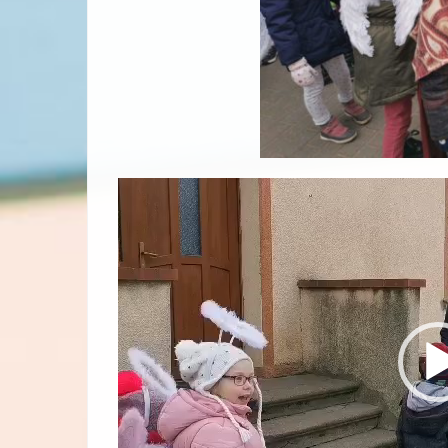
Odtwarzacz
video