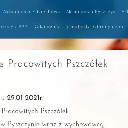
Aktualności Zdziechowa
Aktualności Pyszczyn
Ak
odziny / PPP
Dokumenty
Standardy ochrony dzieci
e Pracowitych Pszczółek
iu
29.01 2021r
.
y Pracowitych Pszczółek
 w Pyszczynie wraz z wychowawcą