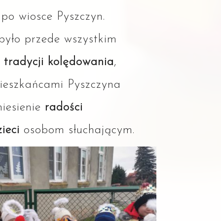
y
po wiosce Pyszczyn.
było przede wszystkim
e
tradycji kolędowania
,
ieszkańcami Pyszczyna
niesienie
radości
ieci
osobom słuchającym.